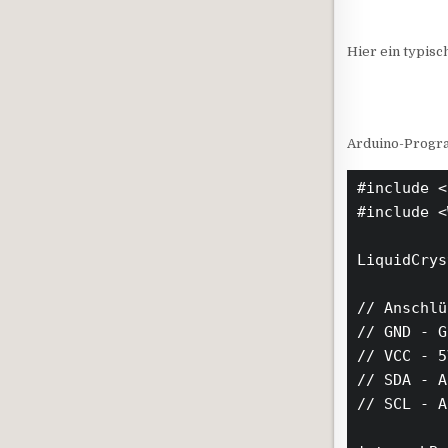
Hier ein typisc
Arduino-Progr
#include <
#include <
LiquidCrys
// Anschlü
// GND - G
// VCC - 5V
// SDA - A
// SCL - A