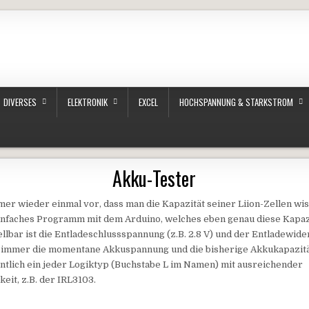
DIVERSES
ELEKTRONIK
EXCEL
HOCHSPANNUNG & STARKSTROM
Akku-Tester
er wieder einmal vor, dass man die Kapazität seiner Liion-Zellen wi
einfaches Programm mit dem Arduino, welches eben genau diese Kapaz
tellbar ist die Entladeschlussspannung (z.B. 2.8 V) und der Entladewide
 immer die momentane Akkuspannung und die bisherige Akkukapazität
entlich ein jeder Logiktyp (Buchstabe L im Namen) mit ausreichender
eit, z.B. der IRL3103.