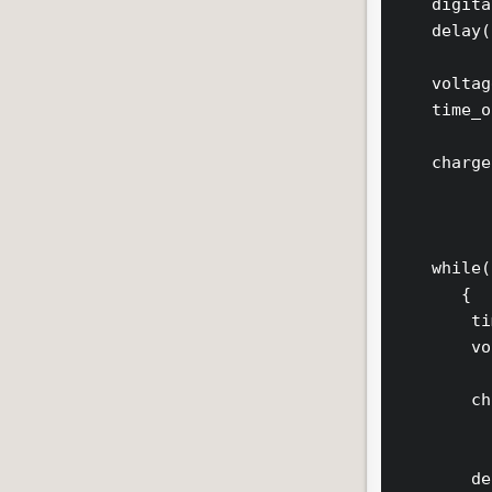
    digita
    delay(
    voltag
    time_o
    charge
    while(
       {

        ti
        vo
        ch
        de