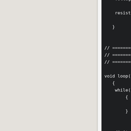
    resist
   }

// =======
// =======
// =======
void loop()
   {

    while(
        {

        }
