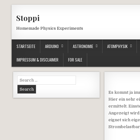
Skip to content
Stoppi
Homemade Physics Experiments
STARTSEITE
ARDUINO
ASTRONOMIE
ATOMPHYSIK
IMPRESSUM & DISCLAIMER
FOR SALE
Search for:
Es kommt ja imm
Hier ein sehr 
ermittelt. Eins
Angezeigt wird
eignet sich eig
Strombelastbark