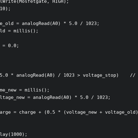
lWrite(Mosfetgate, HIGH);

10);

e_old = analogRead(A0) * 5.0 / 1023;

ld = millis();

 = 0.0;

5.0 * analogRead(A0) / 1023 > voltage_stop)    // 
me_new = millis();

ltage_new = analogRead(A0) * 5.0 / 1023;

arge = charge + (0.5 * (voltage_new + voltage_old)
lay(1000);
