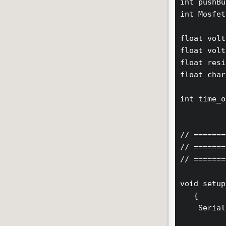
int pushBu
int Mosfet
float volt
float volt
float resi
float char
int time_o
// =======
// =======
// =======
void setup
   {

    Serial