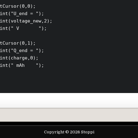
tCursor(0,0);

int("U_end = ");

int(voltage_new,2);

int(" V       ");

tCursor(0,1);

int("Q_end = ");

int(charge,0);

int(" mAh    ");

Copyright © 2026 Stoppi