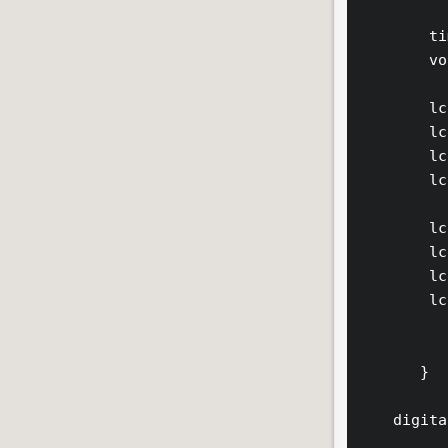
        ti
        vo
        lc
        lc
        lc
        lc
        lc
        lc
        lc
        lc
       }

    digita