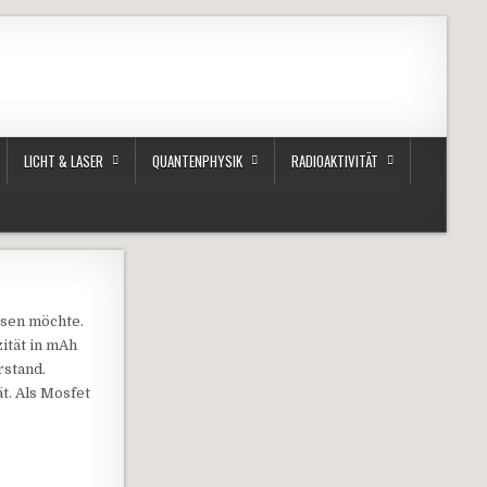
LICHT & LASER
QUANTENPHYSIK
RADIOAKTIVITÄT
ssen möchte.
ität in mAh
rstand.
. Als Mosfet