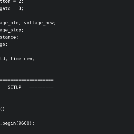
tton = 2;

gate = 3;

age_old, voltage_new;

age_stop;

stance;

ge;

ld, time_new;

====================

   SETUP   =========

====================

()

.begin(9600);
