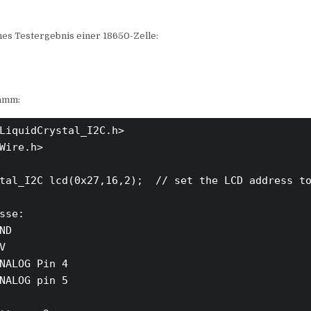
hes Testergebnis einer 18650-Zelle:
amm:
LiquidCrystal_I2C.h>

Wire.h>

tal_I2C lcd(0x27,16,2);  // set the LCD address to
sse:

ND



NALOG Pin 4

NALOG pin 5
