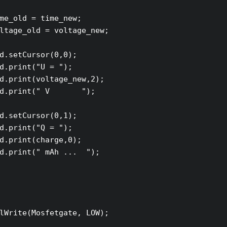
me_old = time_new;

ltage_old = voltage_new;

d.setCursor(0,0);

d.print("U = ");

d.print(voltage_new,2);

d.print(" V       ");

d.setCursor(0,1);

d.print("Q = ");

d.print(charge,0);

d.print(" mAh ...  ");

lWrite(Mosfetgate, LOW);
