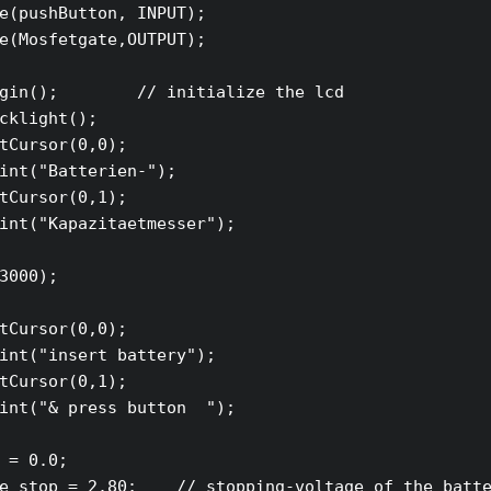
e(pushButton, INPUT);

e(Mosfetgate,OUTPUT);

gin();        // initialize the lcd

cklight();

tCursor(0,0);

int("Batterien-");

tCursor(0,1);

int("Kapazitaetmesser");

3000);

tCursor(0,0);

int("insert battery");

tCursor(0,1);

int("& press button  ");

 = 0.0;

e_stop = 2.80;    // stopping-voltage of the batte