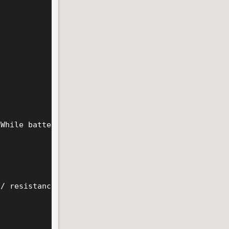
While battery-voltage higher than lower-limit, run
/ resistance) * ((time_new - time_old) / 1000.0) /