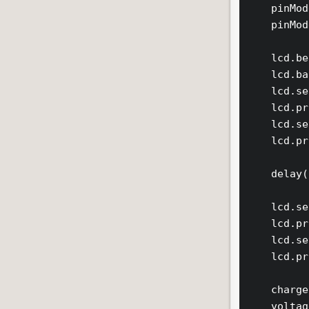
    pinMod
    pinMod
    lcd.be
    lcd.ba
    lcd.se
    lcd.pr
    lcd.se
    lcd.pr
    delay(
    lcd.se
    lcd.pr
    lcd.se
    lcd.pr
    charge
    voltag