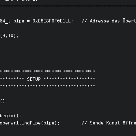
==================================================
64_t pipe = 0xE8E8F0F0E1LL;   // Adresse des Übert
(9,10);

***********************************

********* SETUP *******************

***********************************

()

begin();

openWritingPipe(pipe);        // Sende-Kanal öffne