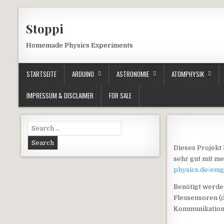
Skip to content
Stoppi
Homemade Physics Experiments
STARTSEITE
ARDUINO
ASTRONOMIE
ATOMPHYSIK
IMPRESSUM & DISCLAIMER
FOR SALE
Search for:
Dieses Projekt
sehr gut mit m
physics.de/emg
Benötigt werde
Flexsensoren (
Kommunikation