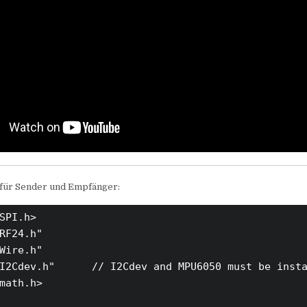
für Sender und Empfänger:
SPI.h>

RF24.h"

Wire.h"

I2Cdev.h"      // I2Cdev and MPU6050 must be insta
math.h>
