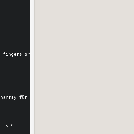
 fingers are attached to

narray für alle Finger

 -> 9
