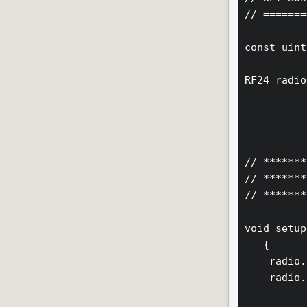
// =======
const uint
RF24 radio
// *******
// *******
// *******
void setup
   {

    radio.
    radio.