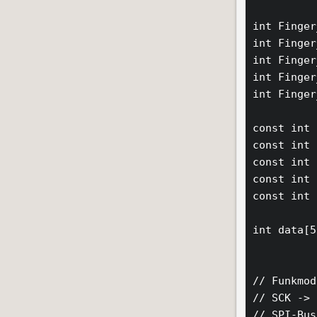
int Finger
int Finger
int Finger
int Finger
int Finger
const int 
const int 
const int 
const int 
const int 
int data[5
// Funkmod
// SCK -> 
// SPI-Bus