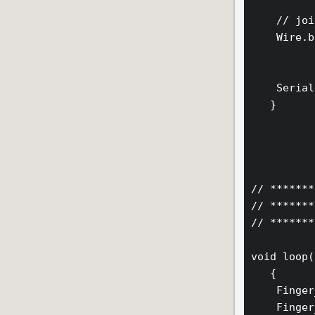
    // joi
    Wire.b
    Serial
   }

// *******
// *******
// *******
void loop()
   {

    Finger
    Finger