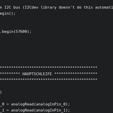
n I2C bus (I2Cdev library doesn't do this automati
egin();

.begin(57600);   

*******************************************

********* HAUPTSCHLEIFE *******************

*******************************************



_0 = analogRead(analogInPin_0);

_1 = analogRead(analogInPin_1);
