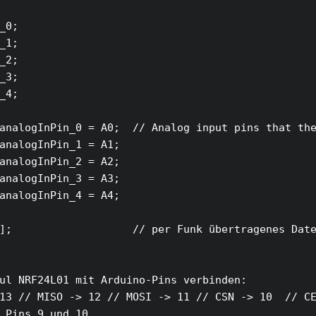
_0;

_1;

_2;

_3;

_4;

analogInPin_0 = A0;  // Analog input pins that the
analogInPin_1 = A1;

analogInPin_2 = A2;

analogInPin_3 = A3;

analogInPin_4 = A4;

];                   // per Funk übertragenes Date
ul NRF24L01 mit Arduino-Pins verbinden:

13 // MISO -> 12 // MOSI -> 11 // CSN -> 10  // CE
 Pins 9 und 10
