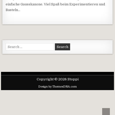
einfache Gausskanone. Viel Spaß beim Experimentieren und
Basteln…
Search for:
Copyright © 2026 Stoppi
Design by ThemesDNA.com
Scrol