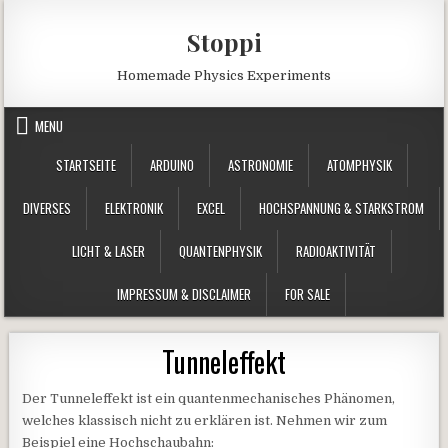
Skip to content
Stoppi
Homemade Physics Experiments
MENU
STARTSEITE
ARDUINO
ASTRONOMIE
ATOMPHYSIK
DIVERSES
ELEKTRONIK
EXCEL
HOCHSPANNUNG & STARKSTROM
LICHT & LASER
QUANTENPHYSIK
RADIOAKTIVITÄT
IMPRESSUM & DISCLAIMER
FOR SALE
Tunneleffekt
Der Tunneleffekt ist ein quantenmechanisches Phänomen,
welches klassisch nicht zu erklären ist. Nehmen wir zum
Beispiel eine Hochschaubahn: