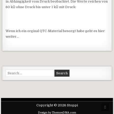
in Abhängigkeit vom Druck beobachtet. Die Werte reichen von
60 kΩ ohne Druck bis unter 1 kΩ mit Druck:
Wenn ich ein orginal QTC-Material besorgt habe geht es hier
weiter…
Search for:
Copyright © 2026 Stoppi
Scro
Design by ThemesDNA.com