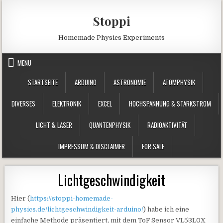
Skip to content
Stoppi
Homemade Physics Experiments
MENU
STARTSEITE
ARDUINO
ASTRONOMIE
ATOMPHYSIK
DIVERSES
ELEKTRONIK
EXCEL
HOCHSPANNUNG & STARKSTROM
LICHT & LASER
QUANTENPHYSIK
RADIOAKTIVITÄT
IMPRESSUM & DISCLAIMER
FOR SALE
Lichtgeschwindigkeit
Hier (
https://stoppi-homemade-
physics.de/lichtgeschwindigkeit-arduino/
) habe ich eine
einfache Methode präsentiert, mit dem ToF Sensor VL53L0X