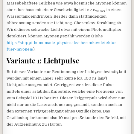
Massebehaftete Teilchen wie etwa kosmische Myonen können
aber durchaus mit einer Geschwindigkeit v > c
in einen
Wasser
Wassertank eindringen. Bei der dann stattfindenden
Abbremsung senden sie Licht, sog. Cherenkov-Strahlung ab.
Wird dieses schwache Licht etwa mit einem Photomultiplier
detektiert, können Myonen gezählt werden (siehe
https://stoppi-homemade-physics.de/cherenkovdetektor-
fuer-myonen/
).
Variante 1: Lichtpulse
Bei dieser Variante zur Bestimmung der Lichtgeschwindigkeit
werden mit einem Laser sehr kurze (ca. 100 ns lang)
Lichtpulse ausgesendet. Getriggert werden diese Pulse
mittels einer astabilen Kippstufe, welche eine Frequenz von
zum Beispiel 10 Hz besitzt. Dieser Triggerpuls wird aber nun
nicht nur an die Laseransteuerung gesandt, sondern auch an
den externen Triggereingang eines Oszilloskops. Das
Oszilloskop bekommt also 10 mal pro Sekunde den Befehl, mit
der Aufzeichnung zu starten.