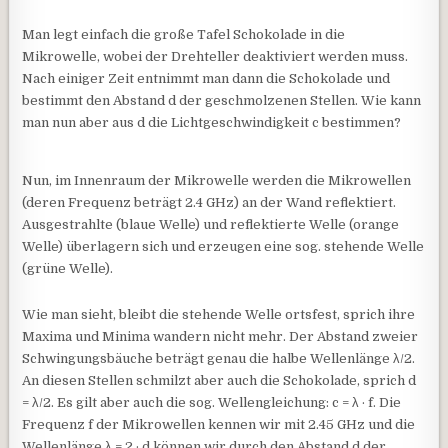
Man legt einfach die große Tafel Schokolade in die
Mikrowelle, wobei der Drehteller deaktiviert werden muss.
Nach einiger Zeit entnimmt man dann die Schokolade und
bestimmt den Abstand d der geschmolzenen Stellen. Wie kann
man nun aber aus d die Lichtgeschwindigkeit c bestimmen?
Nun, im Innenraum der Mikrowelle werden die Mikrowellen
(deren Frequenz beträgt 2.4 GHz) an der Wand reflektiert.
Ausgestrahlte (blaue Welle) und reflektierte Welle (orange
Welle) überlagern sich und erzeugen eine sog. stehende Welle
(grüne Welle).
Wie man sieht, bleibt die stehende Welle ortsfest, sprich ihre
Maxima und Minima wandern nicht mehr. Der Abstand zweier
Schwingungsbäuche beträgt genau die halbe Wellenlänge λ/2.
An diesen Stellen schmilzt aber auch die Schokolade, sprich d
= λ/2. Es gilt aber auch die sog. Wellengleichung: c = λ · f. Die
Frequenz f der Mikrowellen kennen wir mit 2.45 GHz und die
Wellenlänge λ = 2 · d können wir durch den Abstand d der