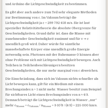
und Arduino die Lichtgeschwindigkeit zu bestimmen.
Es gibt aber auch andere zum Teil sehr elegante Methoden
zur Bestimmung von c. Im Vakuum beträgt die
Lichtgeschwindigkeit ja c =
299 792 458 m/s. Sie ist laut
spezieller Relativitätstheorie die absolute Obergrenze für
Geschwindigkeiten. Grund dafür ist, dass die Masse mit
zunehmender Geschwindigkeit zunimmt und für v ⇒ c
unendlich groß wird. Daher würde für sämtliche
massebehaftete Körper eine unendlich große Energie
notwendig sein. Photonen mit der Ruhemasse 0 können aber
ohne Probleme sich mit Lichtgeschwindigkeit bewegen. Auch
Teilchen in Teilchenbeschleunigern besitzen
Geschwindigkeiten, die nur mehr marginal von c abweichen.
Die Einschränkung, dass sich im Vakuum nichts schneller als
Licht bewegen kann, gilt für ein Medium mit einem
Brechungsindex n > 1 nicht mehr. Wasser besitzt zum Beispiel
für sichtbares Licht einen Brechungsindex von n ≈ 4/3.
Demnach beträgt die Lichtgeschwindigkeit in Wasser „nur“
mehr c
= c
/ n
= 3·10^ 8 / (4/3) = 225 000 km/s.
Wasser
Vakuum
Wasser