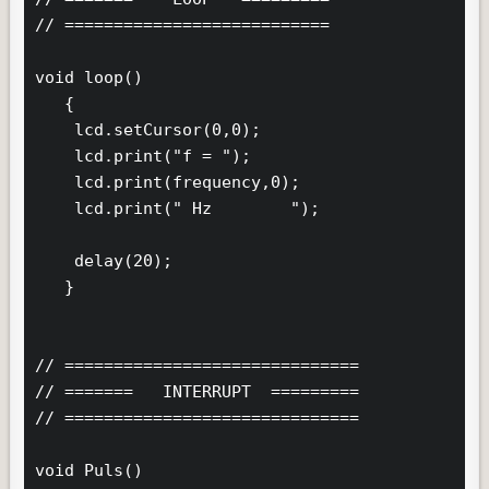
// ===========================

void loop()

   {

    lcd.setCursor(0,0);

    lcd.print("f = ");

    lcd.print(frequency,0);

    lcd.print(" Hz        ");

    delay(20);

   }

// ==============================

// =======   INTERRUPT  =========

// ==============================

void Puls()
