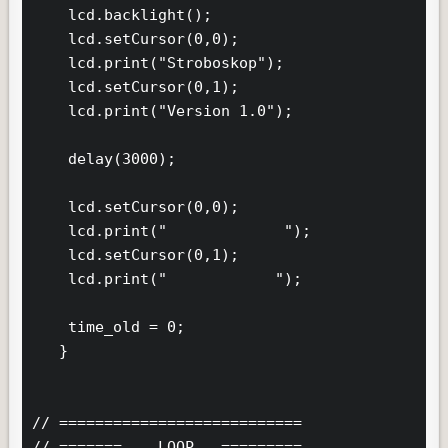
    lcd.backlight();

    lcd.setCursor(0,0);

    lcd.print("Stroboskop");

    lcd.setCursor(0,1);

    lcd.print("Version 1.0");

    delay(3000);

    lcd.setCursor(0,0);

    lcd.print("             ");

    lcd.setCursor(0,1);

    lcd.print("            ");

    time_old = 0;

   }

// ===========================

// =======    LOOP   =========
