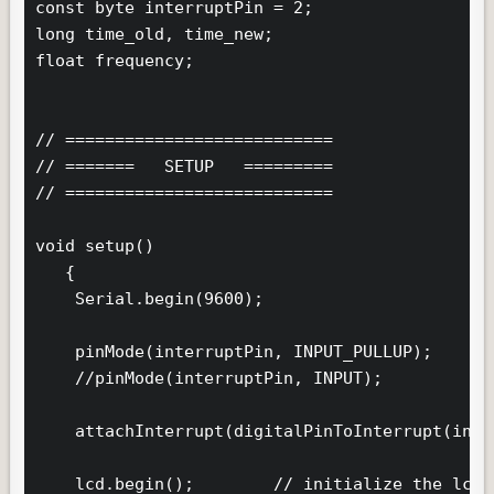
const byte interruptPin = 2;

long time_old, time_new;

float frequency;

// ===========================

// =======   SETUP   =========

// ===========================

void setup()

   {

    Serial.begin(9600);

    pinMode(interruptPin, INPUT_PULLUP);

    //pinMode(interruptPin, INPUT);

    attachInterrupt(digitalPinToInterrupt(inte
    lcd.begin();        // initialize the lcd
