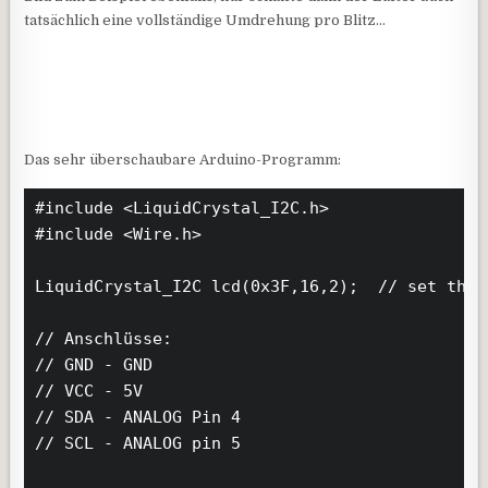
tatsächlich eine vollständige Umdrehung pro Blitz…
Das sehr überschaubare Arduino-Programm:
#include <LiquidCrystal_I2C.h>

#include <Wire.h>

LiquidCrystal_I2C lcd(0x3F,16,2);  // set the 
// Anschlüsse:

// GND - GND

// VCC - 5V

// SDA - ANALOG Pin 4

// SCL - ANALOG pin 5
