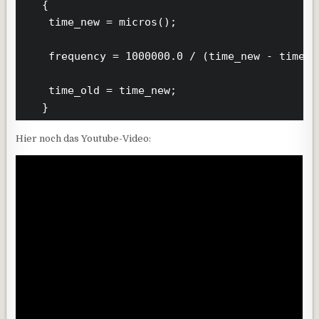
   {

    time_new = micros();

    frequency = 1000000.0 / (time_new - time_ol
    time_old = time_new;    

   }
Hier noch das Youtube-Video: