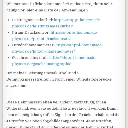
Wheatstone-Brücken kommen bei meinen Projekten sehr
häufig vor, hier eine Liste der Anwendungen:
Leistungsmesskurbel:
https://stoppi-homemade-
physics.de/leistungsmesskurbel/
Pirani-Drucksensor:
https://stoppi-homemade-
physics.de/pirani-drucksensor/
Hitzdrahtanemometer:
https://stoppi-homemade-
physics.de/hitzdrahtanemometer/
Gaschromatograph:
https://stoppi-homemade-
physics.de/gaschromatographie/
Bei meiner Leistungsmesskurbel sind 4
Dehnungsmessstreifen in Form einer Wheatstonebrücke
angeordnet:
Diese Dehnmessstreifen verändern geringfügig ihren
Widerstand, wenn sie gedehnt bzw. gestaucht werden. Damit
man ein möglichst großes Signal an der Brücke erhält, sind die
4 Streifen wie oben abgebildet angeordnet. Jene Streifen,
deren Widerstand durch die Belastung der Fahrradkurbel