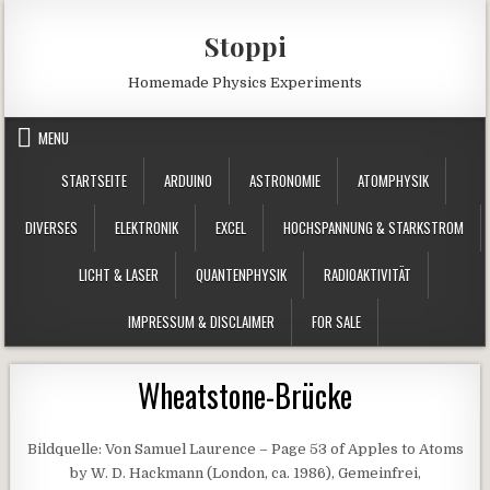
Skip to content
Stoppi
Homemade Physics Experiments
MENU
STARTSEITE
ARDUINO
ASTRONOMIE
ATOMPHYSIK
DIVERSES
ELEKTRONIK
EXCEL
HOCHSPANNUNG & STARKSTROM
LICHT & LASER
QUANTENPHYSIK
RADIOAKTIVITÄT
IMPRESSUM & DISCLAIMER
FOR SALE
Wheatstone-Brücke
Bildquelle: Von Samuel Laurence – Page 53 of Apples to Atoms
by W. D. Hackmann (London, ca. 1986), Gemeinfrei,