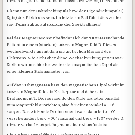
Dieses magnetische Moment μ lässt sich wiefolgt berechnen:
L kann nun der Bahndrehimpuls bzw. der Eigendrehimpuls (=
Spin) des Elektrons sein. Im letzteren Fall führt dies zu der
sog.
Feinstrukturaufspaltung
der Spektrallinien!
Bei der Magnetresonanz befindet sich der zu untersuchende
Patient in einem (starken) äußeren Magnetfeld B. Dieses
wechselwirkt nun mit dem magnetischen Moment des
Elektrons. Wie sieht aber diese Wechselwirkung genau aus?
Stellen wir uns hierfür weiter den magnetischen Dipol als
einen kleinen Stabmagneten vor.
Auf den Stabmagneten bzw. den magnetischen Dipol wirkt im
äußeren Magnetfeld ein Kräftepaar und daher ein
Drehmoment T. Dieses möchte den Stabmagneten parallel
zum Magnetfeld ausrichten, also für einen Winkel α = 0°
sorgen. Das wirkende Drehmoment wäre dann bei α = 0°
verschwunden, bei α = 90° maximal und bei α = 180° wieder 0.
Dieser Verlauf entspricht jenem einer Sinusfunktion.