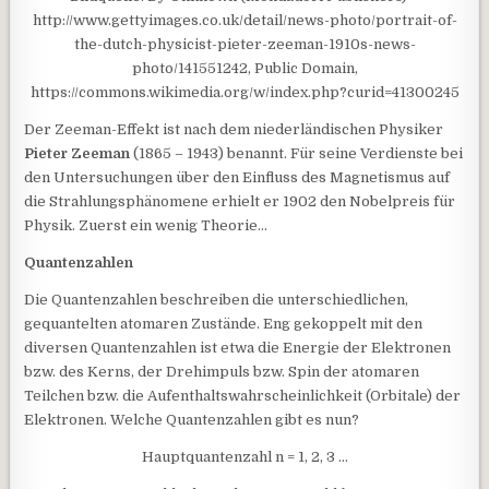
http://www.gettyimages.co.uk/detail/news-photo/portrait-of-
the-dutch-physicist-pieter-zeeman-1910s-news-
photo/141551242, Public Domain,
https://commons.wikimedia.org/w/index.php?curid=41300245
Der Zeeman-Effekt ist nach dem niederländischen Physiker
Pieter Zeeman
(1865 – 1943) benannt. Für seine Verdienste bei
den Untersuchungen über den Einfluss des Magnetismus auf
die Strahlungsphänomene erhielt er 1902 den Nobelpreis für
Physik. Zuerst ein wenig Theorie…
Quantenzahlen
Die Quantenzahlen beschreiben die unterschiedlichen,
gequantelten atomaren Zustände. Eng gekoppelt mit den
diversen Quantenzahlen ist etwa die Energie der Elektronen
bzw. des Kerns, der Drehimpuls bzw. Spin der atomaren
Teilchen bzw. die Aufenthaltswahrscheinlichkeit (Orbitale) der
Elektronen. Welche Quantenzahlen gibt es nun?
Hauptquantenzahl n = 1, 2, 3 …