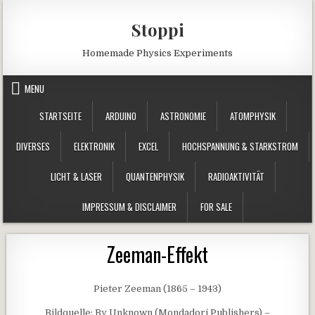
Skip to content
Stoppi
Homemade Physics Experiments
MENU
STARTSEITE
ARDUINO
ASTRONOMIE
ATOMPHYSIK
DIVERSES
ELEKTRONIK
EXCEL
HOCHSPANNUNG & STARKSTROM
LICHT & LASER
QUANTENPHYSIK
RADIOAKTIVITÄT
IMPRESSUM & DISCLAIMER
FOR SALE
Zeeman-Effekt
Pieter Zeeman (1865 – 1943)
Bildquelle: By Unknown (Mondadori Publishers) –