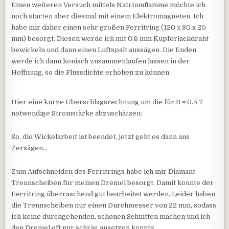
Einen weiteren Versuch mittels Natriumflamme möchte ich
noch starten aber diesmal mit einem Elektromagneten. Ich
habe mir daher einen sehr großen Ferritring (120 x 80 x 20
mm) besorgt. Diesen werde ich mit 0.6 mm Kupferlackdraht
bewickeln und dann einen Luftspalt aussägen. Die Enden
werde ich dann konisch zusammenlaufen lassen in der
Hoffnung, so die Flussdichte erhöhen zu können.
Hier eine kurze Überschlagsrechnung um die für B = 0.5 T
notwendige Stromstärke abzuschätzen:
So, die Wickelarbeit ist beendet, jetzt geht es dann ans
Zersägen…
Zum Aufschneiden des Ferritrings habe ich mir Diamant-
Trennscheiben für meinen Dremel besorgt. Damit konnte der
Ferritring überraschend gut bearbeitet werden. Leider haben
die Trennscheiben nur einen Durchmesser von 22 mm, sodass
ich keine durchgehenden, schönen Schnitten machen und ich
den Dremel oft nur schräg ansetzen konnte.