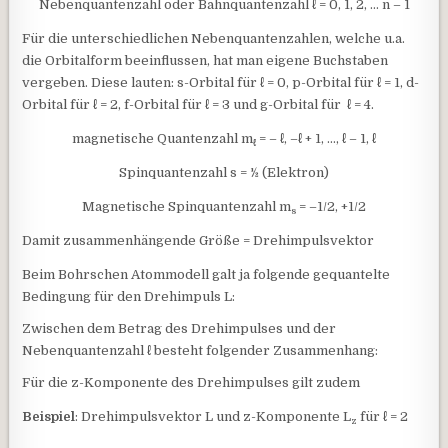
Nebenquantenzahl oder Bahnquantenzahl ℓ = 0, 1, 2, … n – 1
Für die unterschiedlichen Nebenquantenzahlen, welche u.a.
die Orbitalform beeinflussen, hat man eigene Buchstaben
vergeben. Diese lauten: s-Orbital für ℓ = 0, p-Orbital für ℓ = 1, d-
Orbital für ℓ = 2, f-Orbital für ℓ = 3 und g-Orbital für ℓ = 4.
magnetische Quantenzahl m
= – ℓ, –ℓ + 1, …, ℓ – 1, ℓ
ℓ
Spinquantenzahl s = ½ (Elektron)
Magnetische Spinquantenzahl m
= –1/2, +1/2
s
Damit zusammenhängende Größe = Drehimpulsvektor
Beim Bohrschen Atommodell galt ja folgende gequantelte
Bedingung für den Drehimpuls L:
Zwischen dem Betrag des Drehimpulses und der
Nebenquantenzahl ℓ besteht folgender Zusammenhang:
Für die z-Komponente des Drehimpulses gilt zudem
Beispiel
: Drehimpulsvektor L und z-Komponente L
für ℓ = 2
z