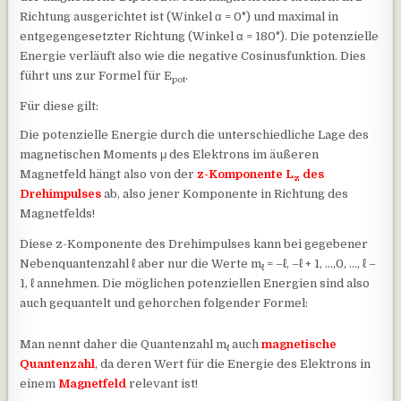
Richtung ausgerichtet ist (Winkel α = 0°) und maximal in
entgegengesetzter Richtung (Winkel α = 180°). Die potenzielle
Energie verläuft also wie die negative Cosinusfunktion. Dies
führt uns zur Formel für E
.
pot
Für diese gilt:
Die potenzielle Energie durch die unterschiedliche Lage des
magnetischen Moments μ des Elektrons im äußeren
Magnetfeld hängt also von der
z-Komponente L
des
z
Drehimpulses
ab, also jener Komponente in Richtung des
Magnetfelds!
Diese z-Komponente des Drehimpulses kann bei gegebener
Nebenquantenzahl ℓ aber nur die Werte m
= –ℓ, –ℓ + 1, …,0, …, ℓ –
ℓ
1, ℓ annehmen. Die möglichen potenziellen Energien sind also
auch gequantelt und gehorchen folgender Formel:
Man nennt daher die Quantenzahl m
auch
magnetische
ℓ
Quantenzahl
, da deren Wert für die Energie des Elektrons in
einem
Magnetfeld
relevant ist!