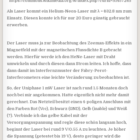
https://commons.wikimedia.org/w/index.php?curid=31457245
Als Laser kommt ein Helium-Neon-Laser mit λ = 632.8 nm zum
Einsatz. Diesen konnte ich für nur 20 Euro günstig gebraucht
erwerben.
Der Laser muss ja zur Beobachtung des Zeeman-Effekts in ein
Magnetfeld mit der magnetischen Flussdichte B gebracht
werden. Hierfür werde ich den HeNe-Laser mit Draht
umwickeln und durch diesen dann Strom leiten. Ich hoffe, dass
dann damit im Interfernzmuster der Fabry-Perot-
Interferometers eine leichte Veränderung zu beobachten ist.
So, der Uniphase 1 mW Laser ist nach rund 1.5 Monaten doch
noch bei mir angekommen. Hatte eigentlich nicht mehr damit
gerechnet. Das Netzteil besitzt einen 4-poligen Anschluss mit
den Farben Rot (Vcc), Schwarz (GND), Gelb (inable) und Weiß
(?). Verbinde ich das gelbe Kabel mit der
Versorgungsspannung und regle diese schön langsam hoch,
beginnt der Laser bei rund 9 V/0.55 A zu leuchten. Je höher
die Spannung (getestet bis 19 V), desto geringer wird die