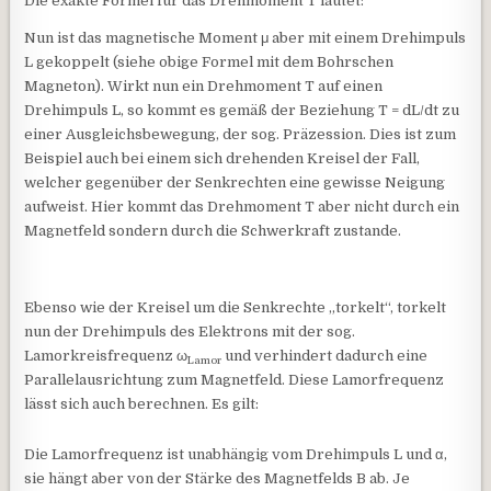
Die exakte Formel für das Drehmoment T lautet:
Nun ist das magnetische Moment μ aber mit einem Drehimpuls
L gekoppelt (siehe obige Formel mit dem Bohrschen
Magneton). Wirkt nun ein Drehmoment T auf einen
Drehimpuls L, so kommt es gemäß der Beziehung T = dL/dt zu
einer Ausgleichsbewegung, der sog. Präzession. Dies ist zum
Beispiel auch bei einem sich drehenden Kreisel der Fall,
welcher gegenüber der Senkrechten eine gewisse Neigung
aufweist. Hier kommt das Drehmoment T aber nicht durch ein
Magnetfeld sondern durch die Schwerkraft zustande.
Ebenso wie der Kreisel um die Senkrechte „torkelt“, torkelt
nun der Drehimpuls des Elektrons mit der sog.
Lamorkreisfrequenz ω
und verhindert dadurch eine
Lamor
Parallelausrichtung zum Magnetfeld. Diese Lamorfrequenz
lässt sich auch berechnen. Es gilt:
Die Lamorfrequenz ist unabhängig vom Drehimpuls L und α,
sie hängt aber von der Stärke des Magnetfelds B ab. Je