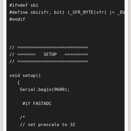
#ifndef sbi

#define sbi(sfr, bit) (_SFR_BYTE(sfr) |= _BV(bi
#endif

// ===========================

// =======   SETUP   =========

// ===========================

void setup()

   {

    Serial.begin(9600);

     #if FASTADC

    /*

    // set prescale to 32
