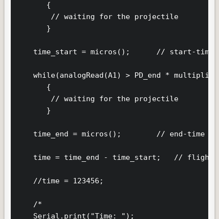
       {

        // waiting for the projectile

       }

    time_start = micros();      // start-time i
    while(analogRead(A1) > PD_end * multiplier)
       {

        // waiting for the projectile

       }

    time_end = micros();        // end-time in 
    time = time_end - time_start;   // flight-
    //time = 123456;

    /*

    Serial.print("Time: ");
