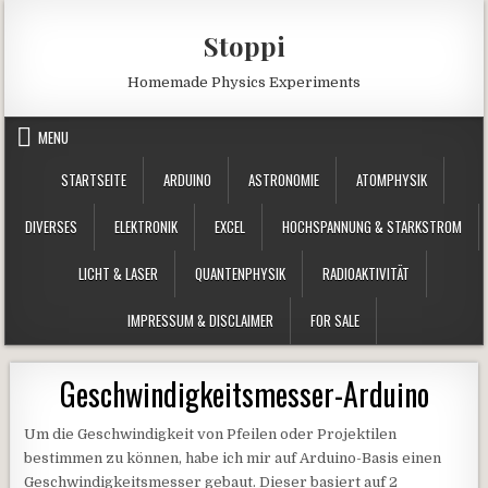
Skip to content
Stoppi
Homemade Physics Experiments
MENU
STARTSEITE
ARDUINO
ASTRONOMIE
ATOMPHYSIK
DIVERSES
ELEKTRONIK
EXCEL
HOCHSPANNUNG & STARKSTROM
LICHT & LASER
QUANTENPHYSIK
RADIOAKTIVITÄT
IMPRESSUM & DISCLAIMER
FOR SALE
Geschwindigkeitsmesser-Arduino
Um die Geschwindigkeit von Pfeilen oder Projektilen
bestimmen zu können, habe ich mir auf Arduino-Basis einen
Geschwindigkeitsmesser gebaut. Dieser basiert auf 2