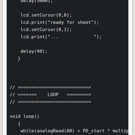
    delay(5000);

    lcd.setCursor(0,0);

    lcd.print("ready for shoot");

    lcd.setCursor(0,1);

    lcd.print("...             ");

    delay(40);    

   }

// ===========================

// =======    LOOP   =========

// ===========================

void loop()

   {

    while(analogRead(A0) > PD_start * multiplie