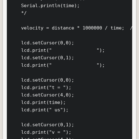
    Serial.println(time);

    */

    velocity = distance * 1000000 / time;  // 
    lcd.setCursor(0,0);

    lcd.print("                ");

    lcd.setCursor(0,1);

    lcd.print("                ");

    lcd.setCursor(0,0);

    lcd.print("t = ");

    lcd.setCursor(4,0);

    lcd.print(time);

    lcd.print(" us");

    lcd.setCursor(0,1);

    lcd.print("v = ");
