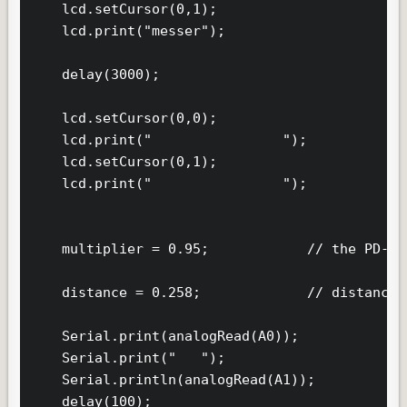
    lcd.setCursor(0,1);

    lcd.print("messer");

    delay(3000);

    lcd.setCursor(0,0);

    lcd.print("                ");

    lcd.setCursor(0,1);

    lcd.print("                ");

    multiplier = 0.95;            // the PD-va
    distance = 0.258;             // distance 
    Serial.print(analogRead(A0));

    Serial.print("   ");

    Serial.println(analogRead(A1));

    delay(100);
