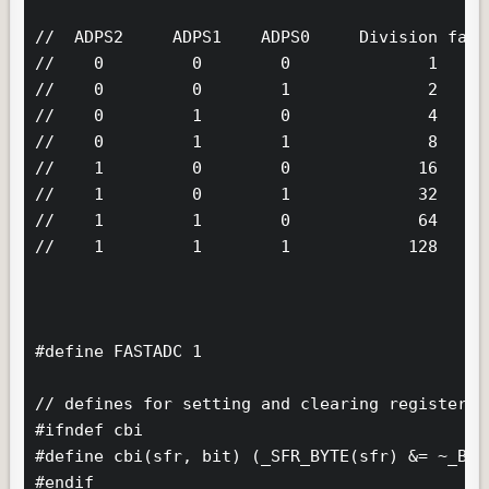
//  ADPS2     ADPS1    ADPS0     Division facto
//    0         0        0              1     
//    0         0        1              2

//    0         1        0              4

//    0         1        1              8

//    1         0        0             16

//    1         0        1             32

//    1         1        0             64

//    1         1        1            128   (St
#define FASTADC 1

// defines for setting and clearing register bi
#ifndef cbi

#define cbi(sfr, bit) (_SFR_BYTE(sfr) &= ~_BV(b
#endif
