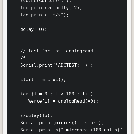
    lcd.setCursor(4,1);

    lcd.print(velocity, 2);

    lcd.print(" m/s");

    delay(10);

    // test for fast-analogread

    /*

    Serial.print("ADCTEST: ") ;

    start = micros();

    for (i = 0 ; i < 100 ; i++)

       Werte[i] = analogRead(A0);

    //delay(16);

    Serial.print(micros() - start);

    Serial.println(" microsec (100 calls)") ;
