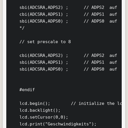
    sbi(ADCSRA,ADPS2) ;      // ADPS2  auf  1  
    cbi(ADCSRA,ADPS1) ;      // ADPS1  auf  0  
    sbi(ADCSRA,ADPS0) ;      // ADPS0  auf  1  
    */

    // set prescale to 8

    cbi(ADCSRA,ADPS2) ;      // ADPS2  auf  0  
    sbi(ADCSRA,ADPS1) ;      // ADPS1  auf  1  
    sbi(ADCSRA,ADPS0) ;      // ADPS0  auf  1  
    #endif

    lcd.begin();        // initialize the lcd

    lcd.backlight();

    lcd.setCursor(0,0);

    lcd.print("Geschwindigkeits");
