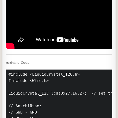
Arduino-Code:
#include <LiquidCrystal_I2C.h>

#include <Wire.h>

LiquidCrystal_I2C lcd(0x27,16,2);  // set the 
// Anschlüsse:

// GND - GND
