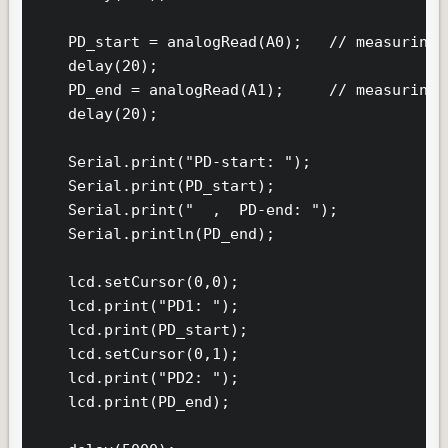
    PD_start = analogRead(A0);   // measuring 
    delay(20);

    PD_end = analogRead(A1);     // measuring 
    delay(20);

    Serial.print("PD-start: ");

    Serial.print(PD_start);

    Serial.print("  ,  PD-end: ");

    Serial.println(PD_end);

    lcd.setCursor(0,0);

    lcd.print("PD1: ");

    lcd.print(PD_start);

    lcd.setCursor(0,1);

    lcd.print("PD2: ");

    lcd.print(PD_end);
