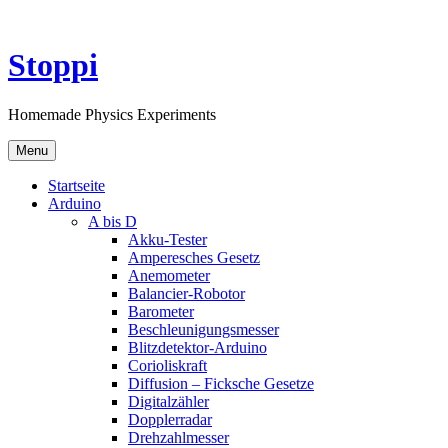
Skip
to
content
Stoppi
Homemade Physics Experiments
Menu
Startseite
Arduino
A bis D
Akku-Tester
Amperesches Gesetz
Anemometer
Balancier-Robotor
Barometer
Beschleunigungsmesser
Blitzdetektor-Arduino
Corioliskraft
Diffusion – Ficksche Gesetze
Digitalzähler
Dopplerradar
Drehzahlmesser