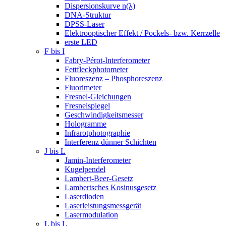
Dispersionskurve n(λ)
DNA-Struktur
DPSS-Laser
Elektrooptischer Effekt / Pockels- bzw. Kerrzelle
erste LED
F bis I
Fabry-Pérot-Interferometer
Fettfleckphotometer
Fluoreszenz – Phosphoreszenz
Fluorimeter
Fresnel-Gleichungen
Fresnelspiegel
Geschwindigkeitsmesser
Hologramme
Infrarotphotographie
Interferenz dünner Schichten
J bis L
Jamin-Interferometer
Kugelpendel
Lambert-Beer-Gesetz
Lambertsches Kosinusgesetz
Laserdioden
Laserleistungsmessgerät
Lasermodulation
L bis L