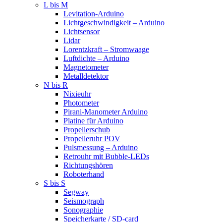
L bis M
Levitation-Arduino
Lichtgeschwindigkeit – Arduino
Lichtsensor
Lidar
Lorentzkraft – Stromwaage
Luftdichte – Arduino
Magnetometer
Metalldetektor
N bis R
Nixieuhr
Photometer
Pirani-Manometer Arduino
Platine für Arduino
Propellerschub
Propelleruhr POV
Pulsmessung – Arduino
Retrouhr mit Bubble-LEDs
Richtungshören
Roboterhand
S bis S
Segway
Seismograph
Sonographie
Speicherkarte / SD-card