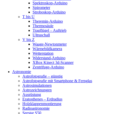
Spektroskop-Arduino
Spirometer
Stroboskop-Arduino
T bis U
Theremin-Arduino
Thermosäule
Tragflügel – Auftrieb
Ultraschall
V bis Z
Waage-Newtonmeter
Wärmebildkamera
Wetterstation
Widerstand-Arduino
XBox Kinect 3d-Scanner
Zentrifuge-Arduino
Astronomie
Astrofotografie – günstig
Astrofotografie mit Smartphone & Fernglas
Astrosimulationen
Astrozeichnungen
Ausrüstung
Eratosthenes – Erdradius
Holzklappenmontierung
Radioastronomie
Seestar S50