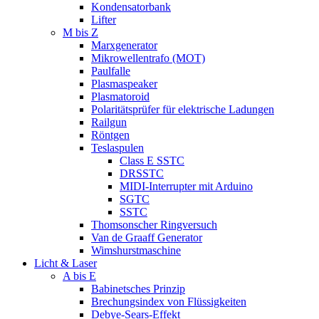
Kondensatorbank
Lifter
M bis Z
Marxgenerator
Mikrowellentrafo (MOT)
Paulfalle
Plasmaspeaker
Plasmatoroid
Polaritätsprüfer für elektrische Ladungen
Railgun
Röntgen
Teslaspulen
Class E SSTC
DRSSTC
MIDI-Interrupter mit Arduino
SGTC
SSTC
Thomsonscher Ringversuch
Van de Graaff Generator
Wimshurstmaschine
Licht & Laser
A bis E
Babinetsches Prinzip
Brechungsindex von Flüssigkeiten
Debye-Sears-Effekt