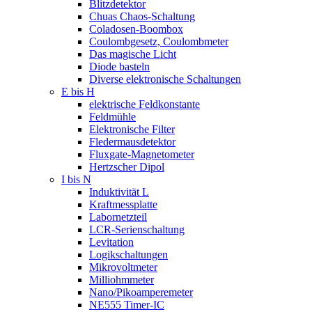
Blitzdetektor
Chuas Chaos-Schaltung
Coladosen-Boombox
Coulombgesetz, Coulombmeter
Das magische Licht
Diode basteln
Diverse elektronische Schaltungen
E bis H
elektrische Feldkonstante
Feldmühle
Elektronische Filter
Fledermausdetektor
Fluxgate-Magnetometer
Hertzscher Dipol
I bis N
Induktivität L
Kraftmessplatte
Labornetzteil
LCR-Serienschaltung
Levitation
Logikschaltungen
Mikrovoltmeter
Milliohmmeter
Nano/Pikoamperemeter
NE555 Timer-IC