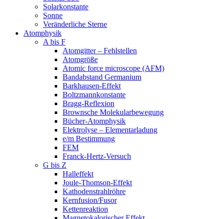
Solarkonstante
Sonne
Veränderliche Sterne
Atomphysik
A bis F
Atomgitter – Fehlstellen
Atomgröße
Atomic force microscope (AFM)
Bandabstand Germanium
Barkhausen-Effekt
Boltzmannkonstante
Bragg-Reflexion
Brownsche Molekularbewegung
Bücher-Atomphysik
Elektrolyse – Elementarladung
e/m Bestimmung
FEM
Franck-Hertz-Versuch
G bis Z
Halleffekt
Joule-Thomson-Effekt
Kathodenstrahlröhre
Kernfusion/Fusor
Kettenreaktion
Magnetokalorischer Effekt