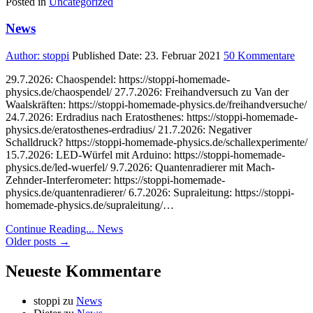
Posted in
Uncategorized
News
zu
Author:
stoppi
Published Date:
23. Februar 2021
50 Kommentare
Ne
29.7.2026: Chaospendel: https://stoppi-homemade-
physics.de/chaospendel/ 27.7.2026: Freihandversuch zu Van der
Waalskräften: https://stoppi-homemade-physics.de/freihandversuche/
24.7.2026: Erdradius nach Eratosthenes: https://stoppi-homemade-
physics.de/eratosthenes-erdradius/ 21.7.2026: Negativer
Schalldruck? https://stoppi-homemade-physics.de/schallexperimente/
15.7.2026: LED-Würfel mit Arduino: https://stoppi-homemade-
physics.de/led-wuerfel/ 9.7.2026: Quantenradierer mit Mach-
Zehnder-Interferometer: https://stoppi-homemade-
physics.de/quantenradierer/ 6.7.2026: Supraleitung: https://stoppi-
homemade-physics.de/supraleitung/…
Continue Reading...
News
Beitragsnavigation
Older posts →
Neueste Kommentare
stoppi
zu
News