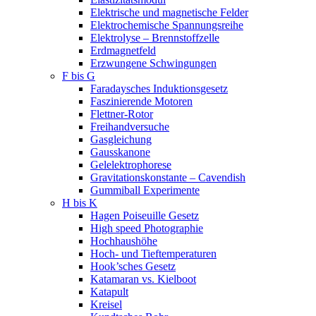
Elektrische und magnetische Felder
Elektrochemische Spannungsreihe
Elektrolyse – Brennstoffzelle
Erdmagnetfeld
Erzwungene Schwingungen
F bis G
Faradaysches Induktionsgesetz
Faszinierende Motoren
Flettner-Rotor
Freihandversuche
Gasgleichung
Gausskanone
Gelelektrophorese
Gravitationskonstante – Cavendish
Gummiball Experimente
H bis K
Hagen Poiseuille Gesetz
High speed Photographie
Hochhaushöhe
Hoch- und Tieftemperaturen
Hook’sches Gesetz
Katamaran vs. Kielboot
Katapult
Kreisel