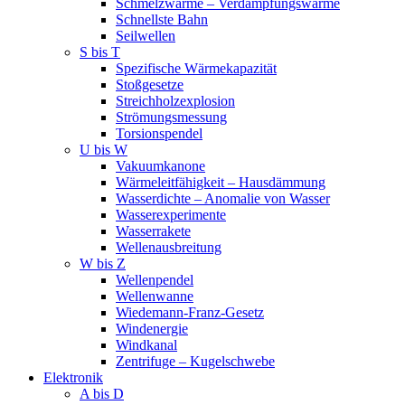
Schmelzwärme – Verdampfungswärme
Schnellste Bahn
Seilwellen
S bis T
Spezifische Wärmekapazität
Stoßgesetze
Streichholzexplosion
Strömungsmessung
Torsionspendel
U bis W
Vakuumkanone
Wärmeleitfähigkeit – Hausdämmung
Wasserdichte – Anomalie von Wasser
Wasserexperimente
Wasserrakete
Wellenausbreitung
W bis Z
Wellenpendel
Wellenwanne
Wiedemann-Franz-Gesetz
Windenergie
Windkanal
Zentrifuge – Kugelschwebe
Elektronik
A bis D