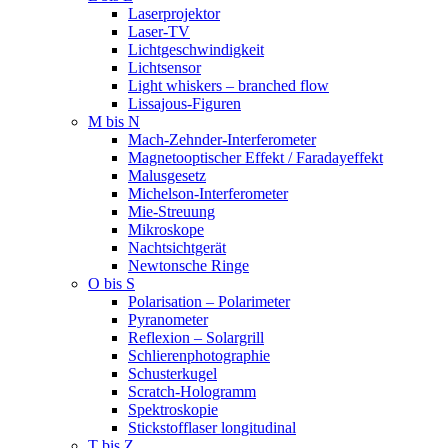
Laserprojektor
Laser-TV
Lichtgeschwindigkeit
Lichtsensor
Light whiskers – branched flow
Lissajous-Figuren
M bis N
Mach-Zehnder-Interferometer
Magnetooptischer Effekt / Faradayeffekt
Malusgesetz
Michelson-Interferometer
Mie-Streuung
Mikroskope
Nachtsichtgerät
Newtonsche Ringe
O bis S
Polarisation – Polarimeter
Pyranometer
Reflexion – Solargrill
Schlierenphotographie
Schusterkugel
Scratch-Hologramm
Spektroskopie
Stickstofflaser longitudinal
T bis Z