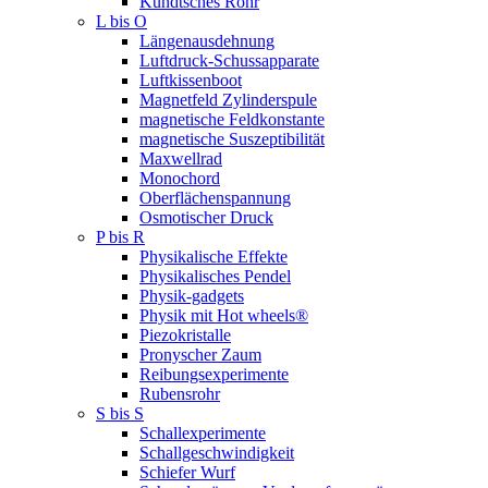
Kundtsches Rohr
L bis O
Längenausdehnung
Luftdruck-Schussapparate
Luftkissenboot
Magnetfeld Zylinderspule
magnetische Feldkonstante
magnetische Suszeptibilität
Maxwellrad
Monochord
Oberflächenspannung
Osmotischer Druck
P bis R
Physikalische Effekte
Physikalisches Pendel
Physik-gadgets
Physik mit Hot wheels®
Piezokristalle
Pronyscher Zaum
Reibungsexperimente
Rubensrohr
S bis S
Schallexperimente
Schallgeschwindigkeit
Schiefer Wurf