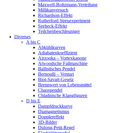
Maxwell-Boltzmann-Verteilung
Millikanversuch
Richardson-Effekt
Rutherford Streuexperiment
Seebeck-Effekt
Teilchenbeschleuniger
Diverses
A bis C
Abkühlkurven
Adiabatenkoeffizient
Airzooka – Vortexkanone
Atwoodsche Fallmaschine
Ballistisches Pendel
Bernoulli – Venturi
Biot-Savart-Gesetz
Brennwert von Lebensmittel
Chaospendel
Chladnische Klangfiguren
D bis E
Dampfdruckkurve
Diamagnetismus
Dopplereffekt
3D-Bilder
Dulong-Petit-Regel
Elastizitätsmodul