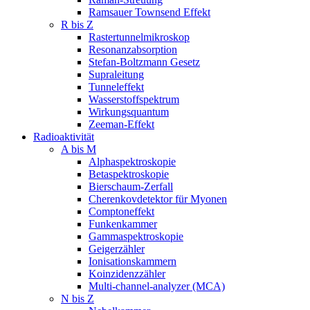
Ramsauer Townsend Effekt
R bis Z
Rastertunnelmikroskop
Resonanzabsorption
Stefan-Boltzmann Gesetz
Supraleitung
Tunneleffekt
Wasserstoffspektrum
Wirkungsquantum
Zeeman-Effekt
Radioaktivität
A bis M
Alphaspektroskopie
Betaspektroskopie
Bierschaum-Zerfall
Cherenkovdetektor für Myonen
Comptoneffekt
Funkenkammer
Gammaspektroskopie
Geigerzähler
Ionisationskammern
Koinzidenzzähler
Multi-channel-analyzer (MCA)
N bis Z