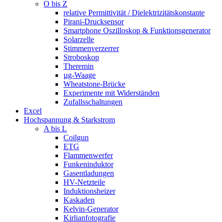
O bis Z
relative Permittivität / Dielektrizitätskonstante
Pirani-Drucksensor
Smartphone Oszilloskop & Funktionsgenerator
Solarzelle
Stimmenverzerrer
Stroboskop
Theremin
µg-Waage
Wheatstone-Brücke
Experimente mit Widerständen
Zufallsschaltungen
Excel
Hochspannung & Starkstrom
A bis L
Coilgun
ETG
Flammenwerfer
Funkeninduktor
Gasentladungen
HV-Netzteile
Induktionsheizer
Kaskaden
Kelvin-Generator
Kirlianfotografie