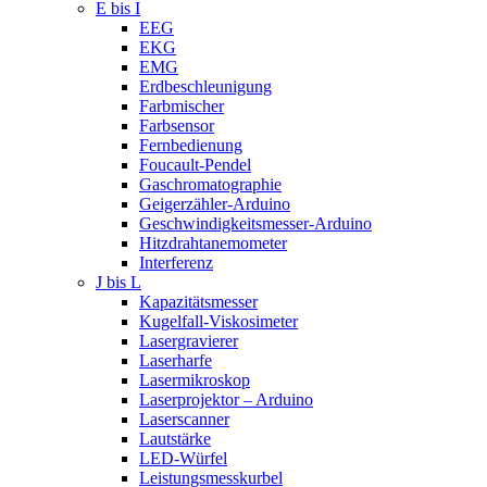
E bis I
EEG
EKG
EMG
Erdbeschleunigung
Farbmischer
Farbsensor
Fernbedienung
Foucault-Pendel
Gaschromatographie
Geigerzähler-Arduino
Geschwindigkeitsmesser-Arduino
Hitzdrahtanemometer
Interferenz
J bis L
Kapazitätsmesser
Kugelfall-Viskosimeter
Lasergravierer
Laserharfe
Lasermikroskop
Laserprojektor – Arduino
Laserscanner
Lautstärke
LED-Würfel
Leistungsmesskurbel