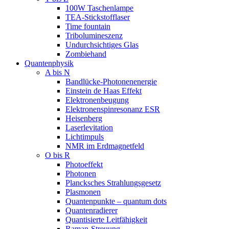
100W Taschenlampe
TEA-Stickstofflaser
Time fountain
Tribolumineszenz
Undurchsichtiges Glas
Zombiehand
Quantenphysik
A bis N
Bandlücke-Photonenenergie
Einstein de Haas Effekt
Elektronenbeugung
Elektronenspinresonanz ESR
Heisenberg
Laserlevitation
Lichtimpuls
NMR im Erdmagnetfeld
O bis R
Photoeffekt
Photonen
Plancksches Strahlungsgesetz
Plasmonen
Quantenpunkte – quantum dots
Quantenradierer
Quantisierte Leitfähigkeit
Raman-Streuung